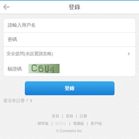
登錄
安全提問(未設置請忽略)
登錄
還沒有註冊？
首頁
|
登錄
|
註冊
標準版
|
觸屏版
|
電腦版
|
客戶端
© Comsenz Inc.