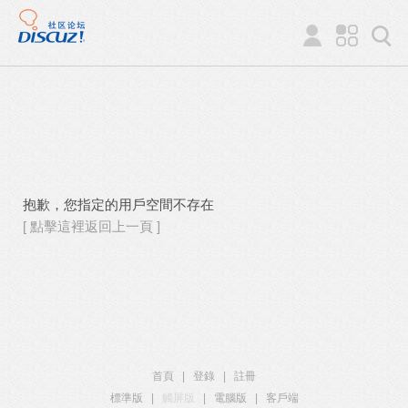
抱歉，您指定的用戶空間不存在
[ 點擊這裡返回上一頁 ]
首頁
|
登錄
|
註冊
標準版
|
觸屏版
|
電腦版
|
客戶端