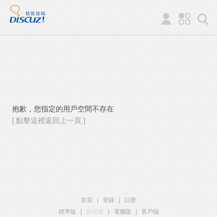
抱歉，您指定的用戶空間不存在
[ 點擊這裡返回上一頁 ]
首頁
|
登錄
|
註冊
標準版
|
觸屏版
|
電腦版
|
客戶端