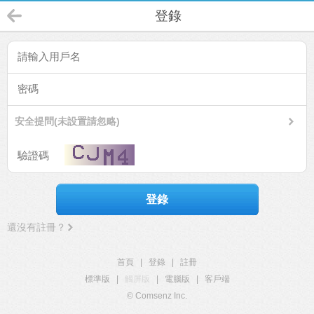
登錄
安全提問(未設置請忽略)
登錄
還沒有註冊？
首頁
|
登錄
|
註冊
標準版
|
觸屏版
|
電腦版
|
客戶端
© Comsenz Inc.