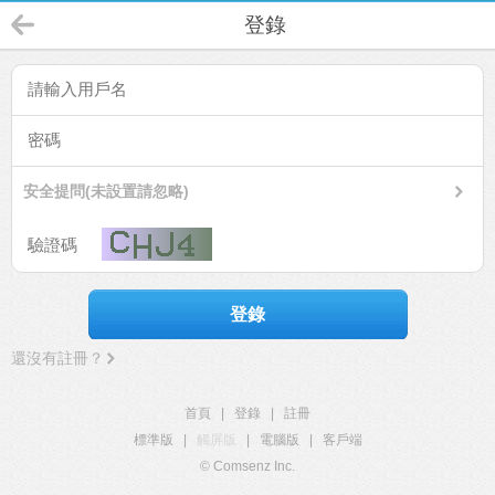
登錄
安全提問(未設置請忽略)
登錄
還沒有註冊？
首頁
|
登錄
|
註冊
標準版
|
觸屏版
|
電腦版
|
客戶端
© Comsenz Inc.