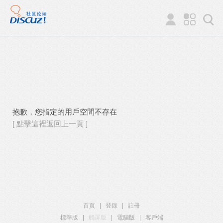
抱歉，您指定的用戶空間不存在
[ 點擊這裡返回上一頁 ]
首頁
|
登錄
|
註冊
標準版
|
觸屏版
|
電腦版
|
客戶端