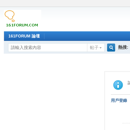
161FORUM 論壇
熱搜:
帖子
搜
索
用戶登錄