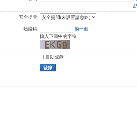
密
安全提問:
驗證碼:
換一個
輸入下圖中的字符
自動登錄
登錄