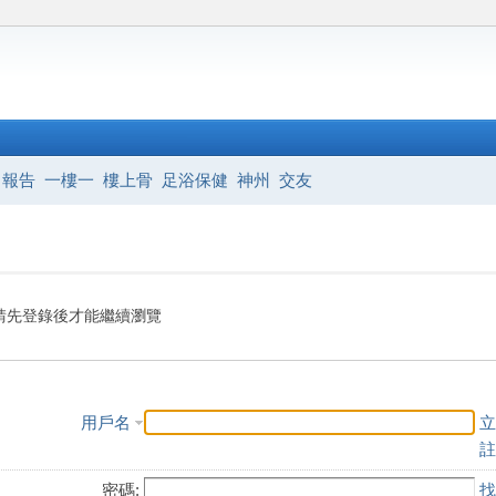
報告
一樓一
樓上骨
足浴保健
神州
交友
請先登錄後才能繼續瀏覽
用戶名
立
註
密碼:
找