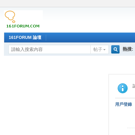
161FORUM 論壇
熱搜:
帖子
搜
索
用戶登錄