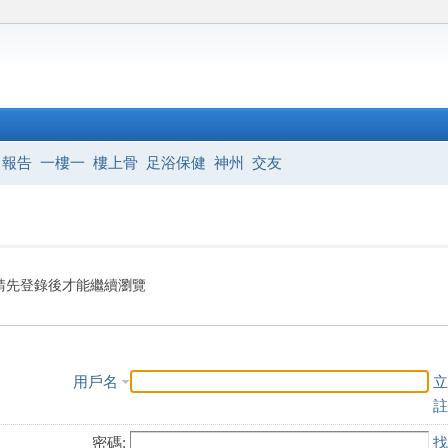
報告
一樓一
樓上骨
足浴保健
神州
交友
請先登錄後才能繼續瀏覽
用戶名
立
註
密碼:
找