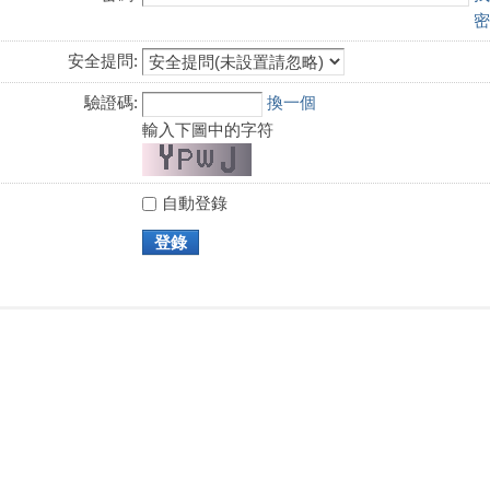
密
安全提問:
驗證碼:
換一個
輸入下圖中的字符
自動登錄
登錄