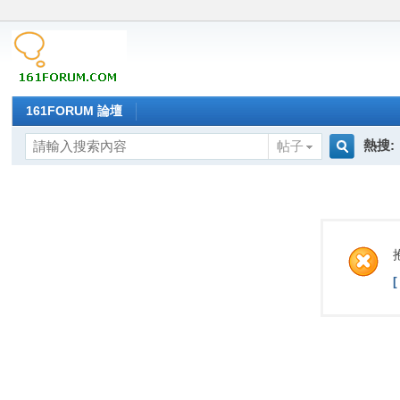
161FORUM 論壇
熱搜:
帖子
搜
索