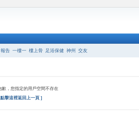
報告
一樓一
樓上骨
足浴保健
神州
交友
抱歉，您指定的用戶空間不存在
[ 點擊這裡返回上一頁 ]