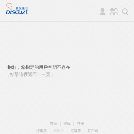
抱歉，您指定的用戶空間不存在
[ 點擊這裡返回上一頁 ]
首頁
|
登錄
|
註冊
標準版
|
觸屏版
|
電腦版
|
客戶端