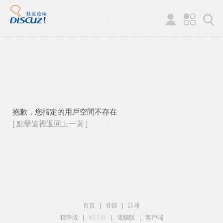
抱歉，您指定的用戶空間不存在
[ 點擊這裡返回上一頁 ]
首頁
|
登錄
|
註冊
標準版
|
觸屏版
|
電腦版
|
客戶端