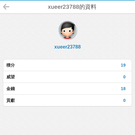
xueer23788的資料
xueer23788
積分
19
威望
0
金錢
18
貢獻
0