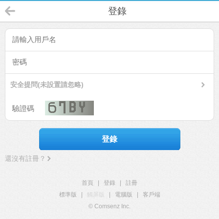
登錄
安全提問(未設置請忽略)
登錄
還沒有註冊？
首頁
|
登錄
|
註冊
標準版
|
觸屏版
|
電腦版
|
客戶端
© Comsenz Inc.