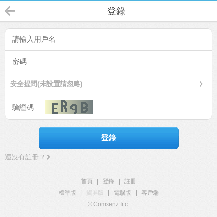
登錄
安全提問(未設置請忽略)
登錄
還沒有註冊？
首頁
|
登錄
|
註冊
標準版
|
觸屏版
|
電腦版
|
客戶端
© Comsenz Inc.