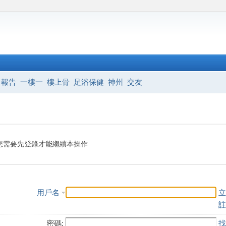
報告
一樓一
樓上骨
足浴保健
神州
交友
您需要先登錄才能繼續本操作
用戶名
立
註
密碼:
找