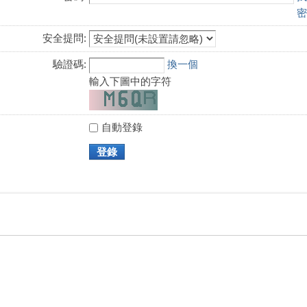
密
安全提問:
驗證碼:
換一個
輸入下圖中的字符
自動登錄
登錄