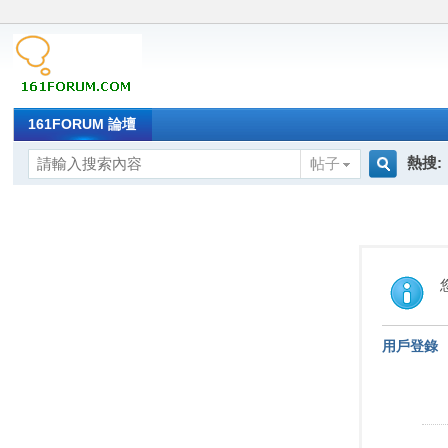
161FORUM 論壇
熱搜:
帖子
搜
索
用戶登錄