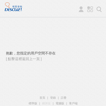
抱歉，您指定的用戶空間不存在
[ 點擊這裡返回上一頁 ]
首頁
|
登錄
|
註冊
標準版
|
觸屏版
|
電腦版
|
客戶端