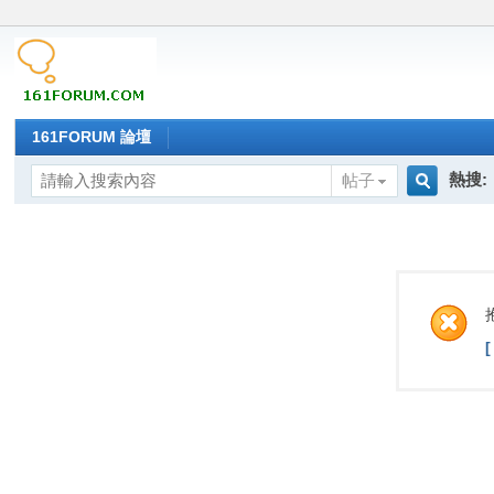
161FORUM 論壇
熱搜:
帖子
搜
索