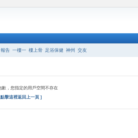
報告
一樓一
樓上骨
足浴保健
神州
交友
抱歉，您指定的用戶空間不存在
[ 點擊這裡返回上一頁 ]