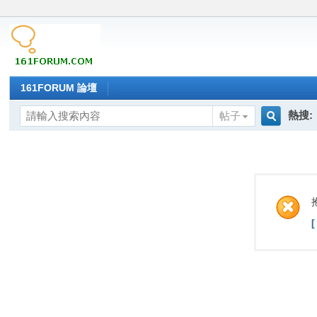
161FORUM 論壇
熱搜:
帖子
搜
索