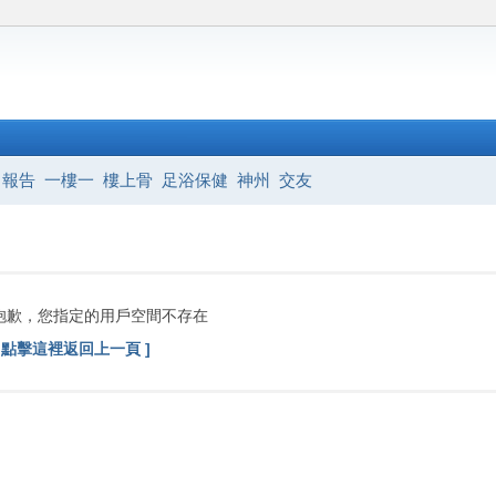
報告
一樓一
樓上骨
足浴保健
神州
交友
抱歉，您指定的用戶空間不存在
[ 點擊這裡返回上一頁 ]