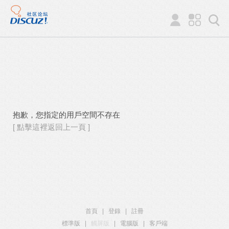
抱歉，您指定的用戶空間不存在
[ 點擊這裡返回上一頁 ]
首頁
|
登錄
|
註冊
標準版
|
觸屏版
|
電腦版
|
客戶端