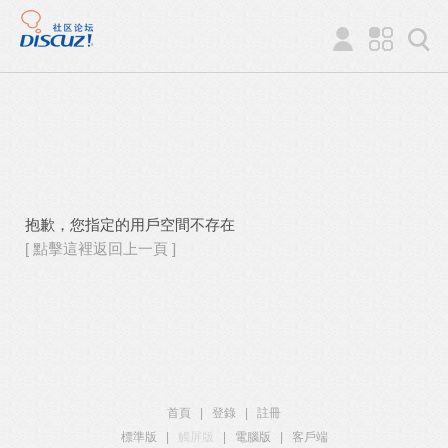
抱歉，您指定的用戶空間不存在
[ 點擊這裡返回上一頁 ]
首頁
|
登錄
|
註冊
標準版
|
觸屏版
|
電腦版
|
客戶端