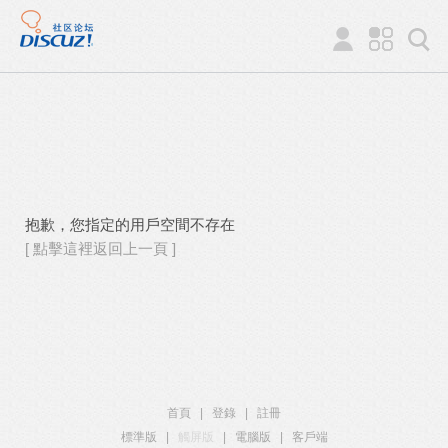
抱歉，您指定的用戶空間不存在
[ 點擊這裡返回上一頁 ]
首頁
|
登錄
|
註冊
標準版
|
觸屏版
|
電腦版
|
客戶端