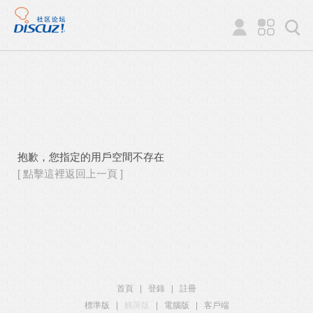
抱歉，您指定的用戶空間不存在
[ 點擊這裡返回上一頁 ]
首頁
|
登錄
|
註冊
標準版
|
觸屏版
|
電腦版
|
客戶端