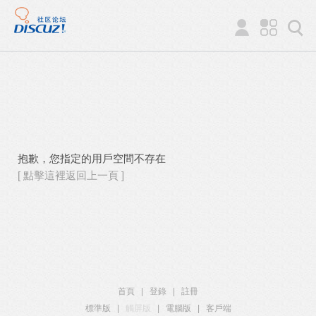
抱歉，您指定的用戶空間不存在
[ 點擊這裡返回上一頁 ]
首頁
|
登錄
|
註冊
標準版
|
觸屏版
|
電腦版
|
客戶端