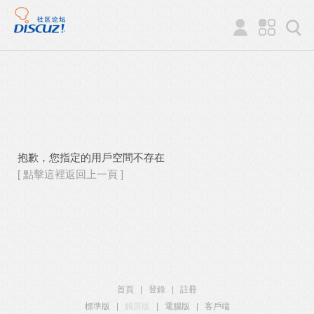
抱歉，您指定的用戶空間不存在
[ 點擊這裡返回上一頁 ]
首頁
|
登錄
|
註冊
標準版
|
觸屏版
|
電腦版
|
客戶端